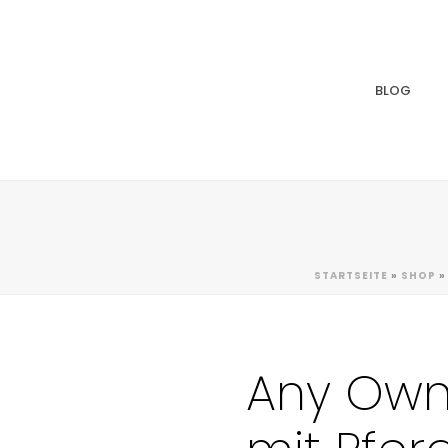
BLOG
STARTSEITE
»
SHOP
Any Own