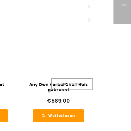
Nicht vorrätig
it
Any Own Herbal Chair Holz
gebrannt
€
589,00
Weiterlesen