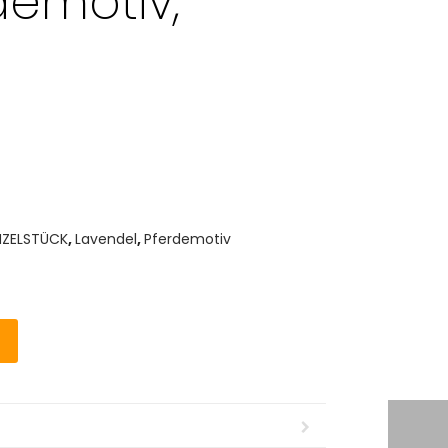
demotiv,
NZELSTÜCK
,
Lavendel
,
Pferdemotiv