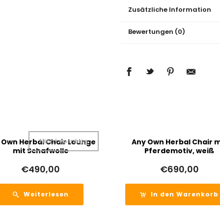
Zusätzliche Information
Bewertungen (0)
Nicht vorrätig
 Own Herbal Chair Lounge
Any Own Herbal Chair m
mit Schafwolle
Pferdemotiv, weiß
€
490,00
€
690,00
Weiterlesen
In den Warenkorb